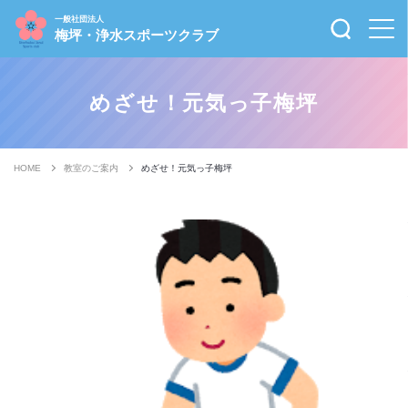
一般社団法人
梅坪・浄水スポーツクラブ
めざせ！元気っ子梅坪
HOME
教室のご案内
めざせ！元気っ子梅坪