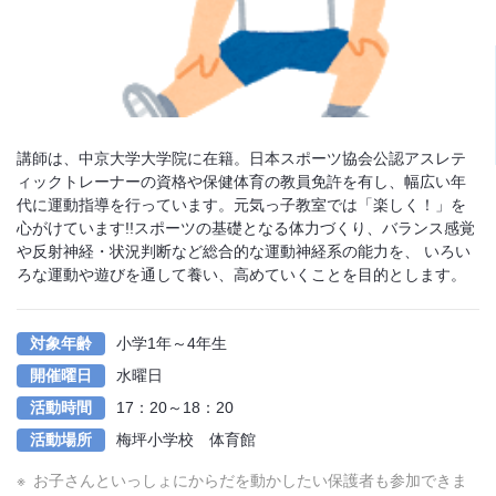
講師は、中京大学大学院に在籍。日本スポーツ協会公認アスレテ
ィックトレーナーの資格や保健体育の教員免許を有し、幅広い年
代に運動指導を行っています。元気っ子教室では「楽しく！」を
心がけています!!スポーツの基礎となる体力づくり、バランス感覚
や反射神経・状況判断など総合的な運動神経系の能力を、 いろい
ろな運動や遊びを通して養い、高めていくことを目的とします。
対象年齢
小学1年～4年生
開催曜日
水曜日
活動時間
17：20～18：20
活動場所
梅坪小学校 体育館
お子さんといっしょにからだを動かしたい保護者も参加できま