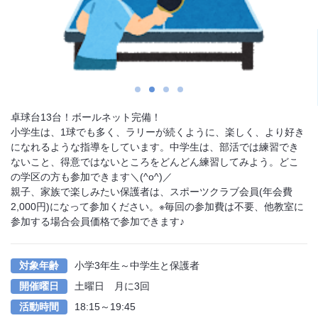
1
2
3
4
卓球台13台！ボールネット完備！
小学生は、1球でも多く、ラリーが続くように、楽しく、より好き
になれるような指導をしています。中学生は、部活では練習でき
ないこと、得意ではないところをどんどん練習してみよう。どこ
の学区の方も参加できます＼(^o^)／
親子、家族で楽しみたい保護者は、スポーツクラブ会員(年会費
2,000円)になって参加ください。※毎回の参加費は不要、他教室に
参加する場合会員価格で参加できます♪
対象年齢
小学3年生～中学生と保護者
開催曜日
土曜日 月に3回
活動時間
18:15～19:45