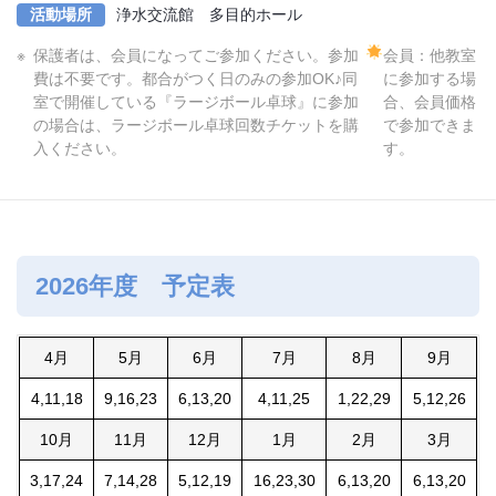
活動場所
浄水交流館 多目的ホール
保護者は、会員になってご参加ください。参加
会員：他教室
費は不要です。都合がつく日のみの参加OK♪同
に参加する場
室で開催している『ラージボール卓球』に参加
合、会員価格
の場合は、ラージボール卓球回数チケットを購
で参加できま
入ください。
す。
2026年度 予定表
4月
5月
6月
7月
8月
9月
4,11,18
9,16,23
6,13,20
4,11,25
1,22,29
5,12,26
10月
11月
12月
1月
2月
3月
3,17,24
7,14,28
5,12,19
16,23,30
6,13,20
6,13,20