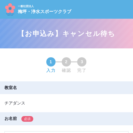
一般社団法人
梅坪・浄水スポーツクラブ
【お申込み】キャンセル待ち
1
2
3
入力
確認
完了
教室名
チアダンス
お名前