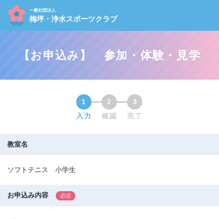
一般社団法人
梅坪・浄水スポーツクラブ
【お申込み】 参加・体験・見学
1
2
3
入力
確認
完了
教室名
ソフトテニス 小学生
お申込み内容