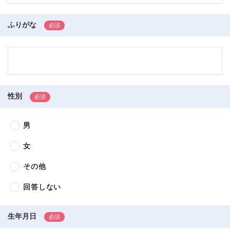
ふりがな
性別
男
女
その他
回答しない
生年月日