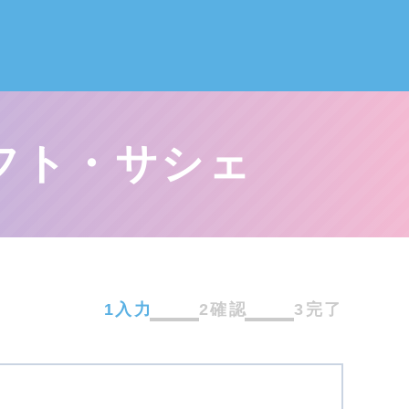
フト・サシェ
1入力
2確認
3完了