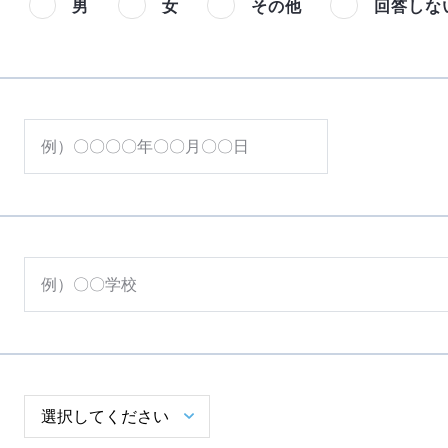
男
女
その他
回答しな